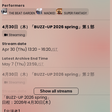
Performers
THE BEAT GARDEN
MADKID
SUPER FANTASY
4月30日（木）「BUZZ-UP 2026 spring」第１部
Streaming
Stream date
Apr 30 (Thu) 13:20 – 16:20
JST
Latest Archive End Time
May 7 (Thu) 23:59
JST
4月30日（木）「BUZZ-UP 2026 spring」第２部
Streaming
Stream date
Show all streams
Apr 30 (Thu) 18:05 – 21:25
JST
「
BUZZ-UP 2026 spring
」
日程：
2026
年4月30日
(木
)
Latest Archive End Time
【出演者】
May 7 (Thu) 23:59
JST