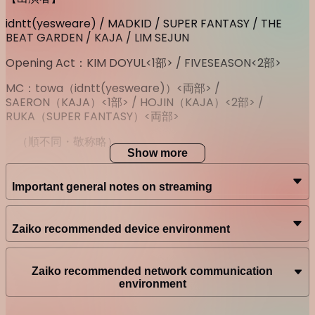
idntt(yesweare) / MADKID / SUPER FANTASY / THE
BEAT GARDEN / KAJA / LIM SEJUN
Opening Act
：
KIM DOYUL<1
部
> / FIVESEASON<2
部
>
MC
：
towa
（
idntt(yesweare)
）
<
両部
> /
SAERON
（
KAJA
）
<1
部
> / HOJIN
（
KAJA
）
<2
部
> /
RUKA（SUPER FANTASY）<両部>
（順不同・敬称略）
Show more
Important general notes on streaming
※
THE BEAT GARDEN
は
2
部のみの配信になります。
※
KAJA
は両部ともに一部の楽曲のみ配信・アーカイブ対応
Zaiko recommended device environment
になります。
Zaiko recommended network communication
△視聴に関するご注意△
environment
配信前に視聴ページにアクセスしている場合、配信開始時間
になりましても、再生がされない場合がございますので、そ